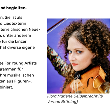
end begleiten.
 Sie ist als
nd Liedtexterin
sterreichischen Neue-
e, unter anderem
 für die Linzer
hat diverse eigene
ze For Young Artists
ogrammen für
ihre musikalischen
ten aus Figuren-,
iniert.
Flora Marlene Geißelbrecht (©
Verena Brüning)