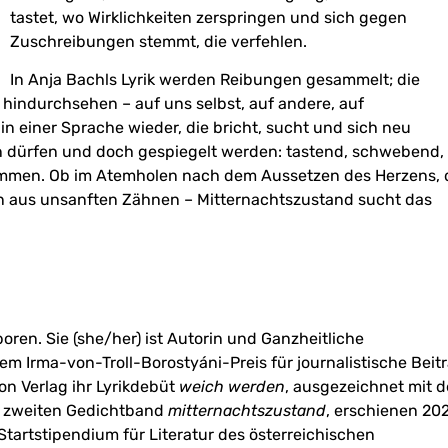
tastet, wo Wirklichkeiten zerspringen und sich gegen
Zuschreibungen stemmt, die verfehlen.
In Anja Bachls Lyrik werden Reibungen gesammelt; die
r hindurchsehen – auf uns selbst, auf andere, auf
n einer Sprache wieder, die bricht, sucht und sich neu
en dürfen und doch gespiegelt werden: tastend, schwebend,
mmen. Ob im Atemholen nach dem Aussetzen des Herzens,
n aus unsanften Zähnen – Mitternachtszustand sucht das
oren. Sie (she/her) ist Autorin und Ganzheitliche
em Irma-von-Troll-Borostyáni-Preis für journalistische Beit
n Verlag ihr Lyrikdebüt
weich werden
, ausgezeichnet mit 
n zweiten Gedichtband
mitternachtszustand
, erschienen 20
Startstipendium für Literatur des österreichischen