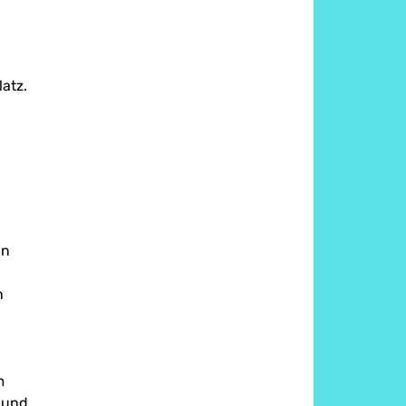
latz.
in
n
m
n und