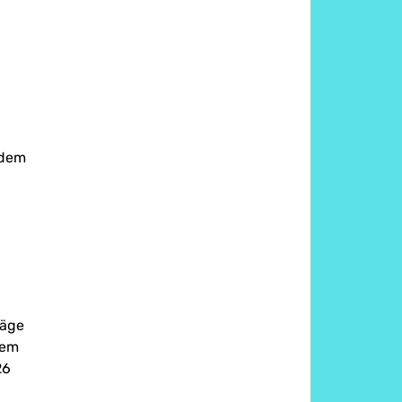
 dem
räge
dem
26