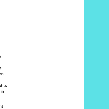
o
e
en
chts
 in
ht