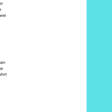
der
e
wei
man
ge
ehrt